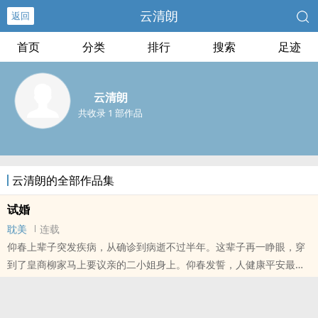
云清朗
返回
首页
分类
排行
搜索
足迹
云清朗
共收录 1 部作品
云清朗的全部作品集
试婚
耽美
连载
仰春上辈子突发疾病，从确诊到病逝不过半年。这辈子再一睁眼，穿
到了皇商柳家马上要议亲的二小姐身上。仰春发誓，人健康平安最
大，管它什么封建社会，平平淡淡活下去才是真。但是，这个封建社
会怎么不太封建？女子成亲前可以和未婚夫试婚？怎么试，是那种试
吗？但是，为什么父亲，哥哥，都要亲自来教导一番？！仰春微微一