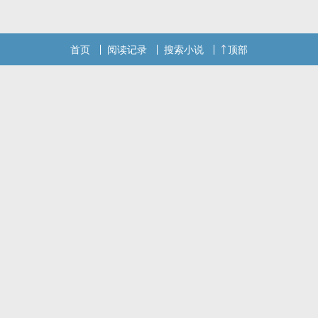
笑，能活还能爽。那那那，那就不客气啦。1? v n 万人迷女主练笔之
作
首页
阅读记录
搜索小说
顶部
本站提示：各位书友要是觉得《试婚》还不错的话请不要忘记向您QQ
群和微博里的朋友推荐哦！