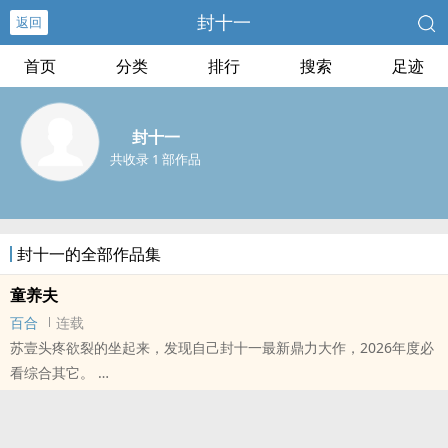
封十一
返回
首页
分类
排行
搜索
足迹
封十一
共收录 1 部作品
封十一的全部作品集
童养夫
百合
连载
苏壹头疼欲裂的坐起来，发现自己封十一最新鼎力大作，2026年度必
看综合其它。
本站提示：各位书友要是觉得《童养夫》还不错的话请不要忘记向您
QQ群和微博里的朋友推荐哦！