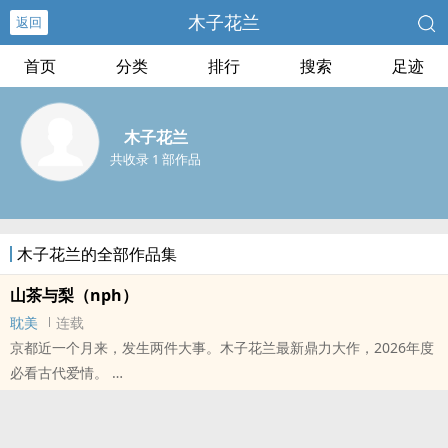
木子花兰
返回
首页
分类
排行
搜索
足迹
木子花兰
共收录 1 部作品
木子花兰的全部作品集
山茶与梨（nph）
耽美
连载
京都近一个月来，发生两件大事。木子花兰最新鼎力大作，2026年度
必看古代爱情。
本站提示：各位书友要是觉得《山茶与梨（nph）》还不错的话请不
要忘记向您QQ群和微博里的朋友推荐哦！