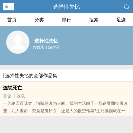
选择性失忆
返回
首页
分类
排行
搜索
足迹
选择性失忆
共收录 1 部作品
选择性失忆的全部作品集
连锁死亡
百合
连载
一入轮回百味尝，情嗔怒哀为人间。我的生活由于一场命案而彻底改
变，九人丧命，究竟是鬼所杀，还是人的欲望作祟?生死徘徊就在一念
之间，或许你看到的自己，就是生的彼岸。
本站提示：各位书友要是觉得《连锁死亡》还不错的话请不要忘记向
您QQ群和微博里的朋友推荐哦！