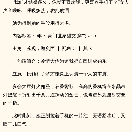
“我们才结婚多久，你就不喜欢我，更喜欢手机了？”女人
声音暧昧，呼吸炽热，凌乱喷洒。
她为得到她的手段用得太多。
内容标签： 年下 豪门世家甜文 穿书 abo
主角：苏观，顾奕西 ┃ 配角： ┃ 其它：
一句话简介：冷情大佬为追我把自己训成钓系
立意：接触和了解才能真正认清一个人的本质。
宴会大厅灯火如昼，衣香鬓影，高高的香槟塔在水晶吊
灯照耀下折射出千条万道跃动的金芒，也弯进苏观屈起交叠
的手指。
此时此刻，她正划拉着手机的一片红，无语凝噎后，又
叹了几口气。