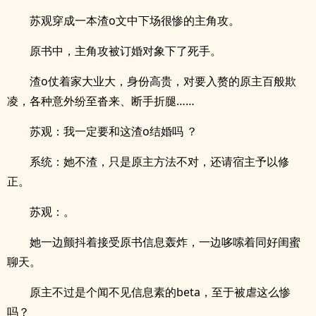
苏观穿成一本渣o文中下场很惨的主角攻。
原书中，主角攻被订婚对象下了死手。
渣o仗着家大业大，身份高贵，对要入赘的原主百般欺
凌，各种意外纷至沓来、断手折腿……
苏观：我一定要和这渣o结婚吗 ？
系统：她不渣，只是原主方法不对，还请宿主予以修
正。
苏观：。
她一边颤抖着接受原书信息轰炸，一边哆嗦着同好闺蜜
聊天。
原主不过是个闻不见信息素的beta，至于被虐这么惨
吗？