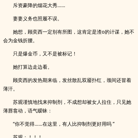
斥资豪降的烟花大秀……
妻妻义务也照履不误。
她想，顾奕西一定别有所图，这肯定是渣o的计谋，她不
会为金钱折腰。
只是爆金币，又不是被标记！
她打算边走边看。
顾奕西的发热期来临，发丝散乱双靥扑红，颈间还冒着
薄汗。
苏观谨慎地找来抑制剂，不成想却被女人拉住，只见她
薄唇翕动，语气暧昧：
“你不觉得……在这里，有人比抑制剂更好用吗 ”
苏观：！！！