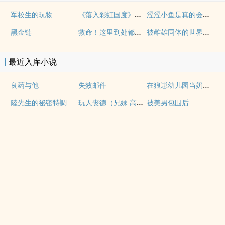
《落入彩虹国度》穿越+西幻+言情
涩涩小鱼是真的会被干透
军校生的玩物
救命！这里到处都是阴暗批（西幻NPH）
被雌雄同体的世界爆炒了（玄幻nph）
黑金链
最近入库小说
在狼崽幼儿园当奶爸的日常
良药与他
失效邮件
玩人丧德（兄妹 高H）
陸先生的祕密特調
被美男包围后