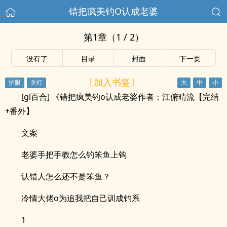
错把疯美钓O认成老婆
第1章（1 / 2）
没有了
目录
封面
下一页
〔加入书签〕
[gl百合] 《错把疯美钓o认成老婆作者：江俯晴流【完结
+番外】
文案
老婆手把手教怎么钓笨鱼上钩
认错人怎么还不是笨鱼？
冷情大佬o为追我把自己训成钓系
1