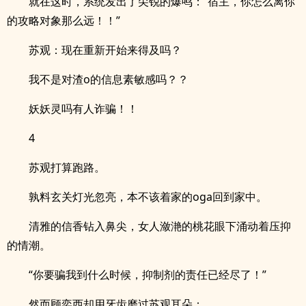
就在这时，系统发出了尖锐的爆鸣：“宿主，你怎么离你
的攻略对象那么远！！”
苏观：现在重新开始来得及吗？
我不是对渣o的信息素敏感吗？？
妖妖灵吗有人诈骗！！
4
苏观打算跑路。
孰料玄关灯光忽亮，本不该着家的oga回到家中。
清雅的信香钻入鼻尖，女人潋滟的桃花眼下涌动着压抑
的情潮。
“你要骗我到什么时候，抑制剂的责任已经尽了！”
然而顾奕西却用牙齿磨过苏观耳朵：