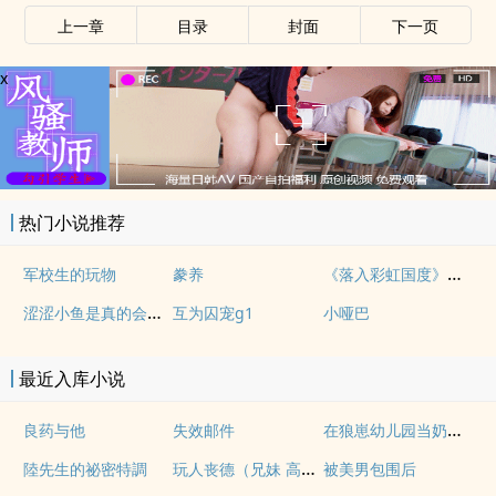
上一章
目录
封面
下一页
x
热门小说推荐
《落入彩虹国度》穿越+西幻+言情
军校生的玩物
豢养
涩涩小鱼是真的会被干透
互为囚宠g1
小哑巴
最近入库小说
在狼崽幼儿园当奶爸的日常
良药与他
失效邮件
玩人丧德（兄妹 高H）
陸先生的祕密特調
被美男包围后