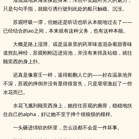
湿漉漉地从海里探起身来，浑然不觉她对旁人的魅力，
只是勾勾手指，就能引诱行驶到此处的船只触礁、沉没。
苏观呼吸一滞，但她还是听话也听从本能地过去了——
已经结合的ao之间，本来就有这种义务，也有这种本能。
大概是路上湿滑、或是温泉里的药草味道混杂着甜香味
道扰乱神经，苏观刚刚迈进浴池，并没有来得及站稳，就往
顾奕西的身上扑。
还真是像塞壬一样，逼得船翻人亡的——好在温泉池并
不深，苏观的摔倒并没有显得很冒失，只是堪堪激起了一些
水花而已。
水花飞溅到顾奕西身上，她捏住苏观的腕骨，稳稳地扶
住自己的alpha，好让她不至于摔个很狼狈的模样。
一头砸进绵软的怀里，怎么说都不会是一件坏事。