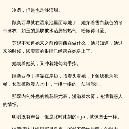
冷冽，但是也足够清甜。
顾奕西早就在温泉池里面等她了，她穿着雪白颜色的吊
带泳衣，如玉的肌肤被水蒸腾出热气，粉嫩得可爱。
苏观不知道她来之前顾奕西在做什么，她只知道，她过
来的时候，顾奕西的眼睛已经落在她身上了。
她朝着她笑，又冲着她勾勾手指。
顾奕西单手撑靠在岸边，抬着头看她，下颌线极为流
畅，长发披散漫入水中，一绺一绺的，沾得湿润。
那双内勾外翘的桃花眼尤甚，漫溢着水雾，充满着惑人
的情愫。
明明没有声音，但是此时此刻的oga，就像塞壬一样。