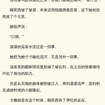
顾奕西皱了皱眉，本来还用指腹蹭着苏观，这下她却忽
然改了个主意。
她低声说：
“口我。”
潺潺的温泉水流过是一回事。
她想为她寸寸融化流泻，又是另外一回事。
温泉里的暧昧情语显然做了催化剂，在之后的情事缠绵
中起了相当的助力。
先是从后颈的腺体被咬破注入，再到潺潺流声，直到初
见成效时候的小腹隆起。
大概就是在这个时候，顾奕西有了孕吐的反应。