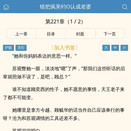
错把疯美钓O认成老婆
第221章（1 / 2）
上一章
目录
封面
下一页
〔加入书签〕
“她和你妈妈表达的意思一样。”
苏观瞥她一眼，淡淡地“嗯”了声，“那我们这些听话的后
辈就照做不误了，是吧，顾总？”
谁不知道顾奕西的性子，她不愿意的事情，天王老子来
了都不可能变。
她哪里是拿方今越、顾毓华的话当作自己应该奉行的事
呀？沦为和苏观调情的工具还差不多。
苏观深深明白