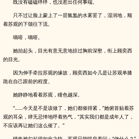
既没有磕磕绊绊，也没惹出任何事端。
只不过让脸上蒙上了一层氤氲的水雾罢了，湿润地，顺
着苏观的下颌往下流。
嘀嗒，嘀嗒。
她抬起头，目光有意无意地掠过胸前深壑，衔上顾奕西
的目光。
因为伸手牵拉苏观的缘故，顾奕西如今几是让苏观单膝
跪在自己跟前的程度。
她静静地看着苏观，瞳色越深。
“……今天是不是该做了，她们都催得紧，”她俯首贴着苏
观的耳朵，肆无忌惮地呼着热气，“其实我们都是成年人了，
不应该再让她们这么催了。”
情热被勾起得如此之快，苏观只能喘息着问：“做什么？”