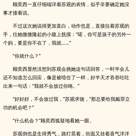
顾奕西一直仔细端详着苏观的表情，似乎非要确定她没
事才接着说。
不过这次她说得更加直白，动作也是，直接拉着苏观的
手，往她微微隆起的小腹上抚摸：“喏，你可是孩子的另外一
个妈，要是你不在了，我就……”
“你就什么？”
顾奕西显然没想到苏观会挑她这句话回答，一时半会儿
还不知道怎么回应，像是被噎住了一样，好半天才吞吞吐吐
出来一句话：“我就不会放过你咯。”
“好好好，不会放过我，”苏观求饶，“那总要给我戴罪立
功的机会吧？”
“什么机会？”顾奕西狐疑地看她一眼。
苏观倒也是生得秀气，路灯晃着，街面又挂着喜气洋洋