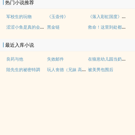
热门小说推荐
《落入彩虹国度》穿越+西幻+言情
军校生的玩物
《玉壶传》
涩涩小鱼是真的会被干透
救命！这里到处都是阴暗批（西幻NPH）
黑金链
最近入库小说
在狼崽幼儿园当奶爸的日常
良药与他
失效邮件
玩人丧德（兄妹 高H）
陸先生的祕密特調
被美男包围后