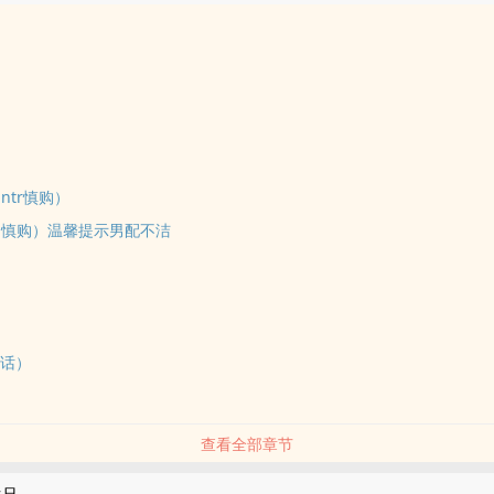
ntr慎购）
h慎购）温馨提示男配不洁
作话）
查看全部章节