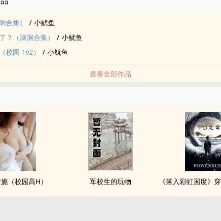
作品
洞合集）
/
小鱿鱼
了？（脑洞合集）
/
小鱿鱼
校园 1v2）
/
小鱿鱼
查看全部作品
旖旎（校园高H）
军校生的玩物