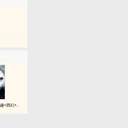
《落入彩虹国度》穿越+西幻+言情