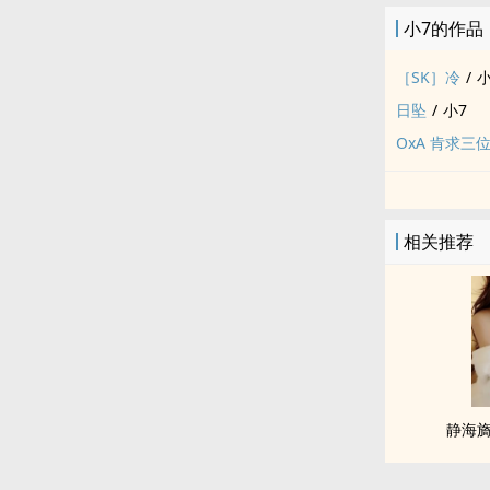
小7的作品
［SK］冷
/
小
日坠
/
小7
OxA 肯求三
相关推荐
静海