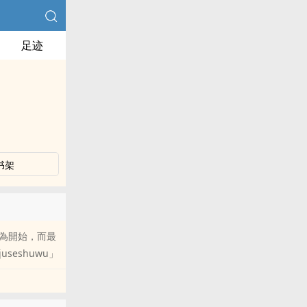
足迹
书架
折磨為開始，而最
seshuwu」