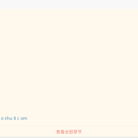
 o shu 8 c om
查看全部章节