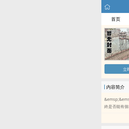
首页
立
内容简介
&emsp;&e
終是否能有個幸