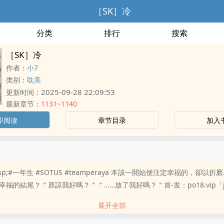
［SK］冷
分类
排行
搜索
［SK］冷
作者：
小7
类别：
耽美
2025-09-28 22:09:53
更新时间：
最新章节：
1131~1140
即阅读
章节目录
加入
msp;#一年生 #SOTUS #teamperaya 本該一開始便注定幸福的，卻以
福的結尾？＂原諒我好嗎？＂＂……放了我好嗎？＂首-发：po18.vip「ju
展开全部