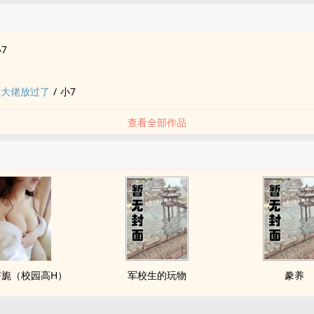
7
位大佬放过了
/
小7
查看全部作品
旖旎（校园高H）
军校生的玩物
豢养