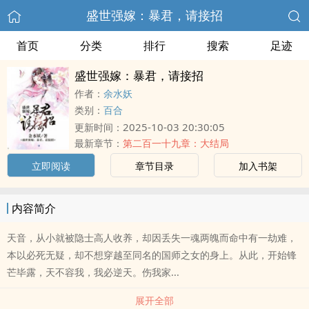
盛世强嫁：暴君，请接招
首页
分类
排行
搜索
足迹
盛世强嫁：暴君，请接招
作者：
余水妖
类别：
百合
2025-10-03 20:30:05
更新时间：
最新章节：
第二百一十九章：大结局
立即阅读
章节目录
加入书架
内容简介
天音，从小就被隐士高人收养，却因丢失一魂两魄而命中有一劫难，
本以必死无疑，却不想穿越至同名的国师之女的身上。从此，开始锋
芒毕露，天不容我，我必逆天。伤我家...
展开全部