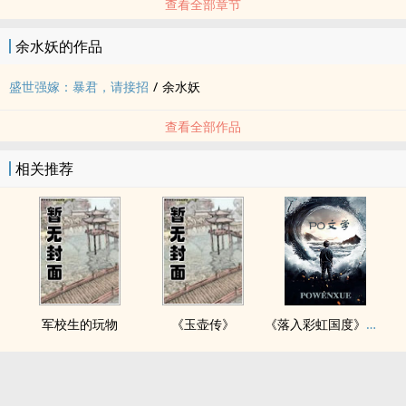
查看全部章节
余水妖的作品
盛世强嫁：暴君，请接招
/
余水妖
查看全部作品
相关推荐
军校生的玩物
《玉壶传》
《落入彩虹国度》穿越+西幻+言情